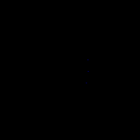
.
.
.